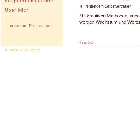
Kooperationspartner
fehlendem Selbstvertrauen
Über Mich
Mit kreativen Methoden, angep
werden Wachstum und Weitere
Impressum
::
Datenschutz
«zurück
© 2018
Silke Sauer