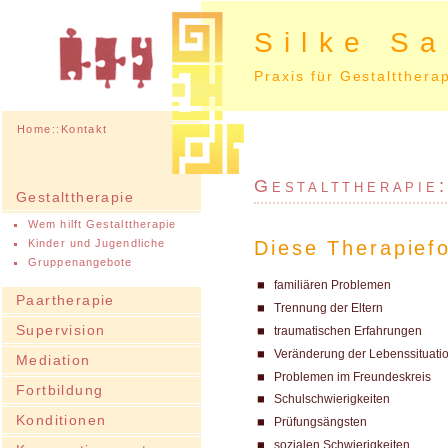
Silke S
Praxis für Gestaltthera
Home
::
Kontakt
Gestalttherapie:
Gestalttherapie
Wem hilft Gestalttherapie
Diese Therapiefo
Kinder und Jugendliche
Gruppenangebote
familiären Problemen
Paartherapie
Trennung der Eltern
Supervision
traumatischen Erfahrungen
Veränderung der Lebenssituati
Mediation
Problemen im Freundeskreis
Fortbildung
Schulschwierigkeiten
Konditionen
Prüfungsängsten
sozialen Schwierigkeiten